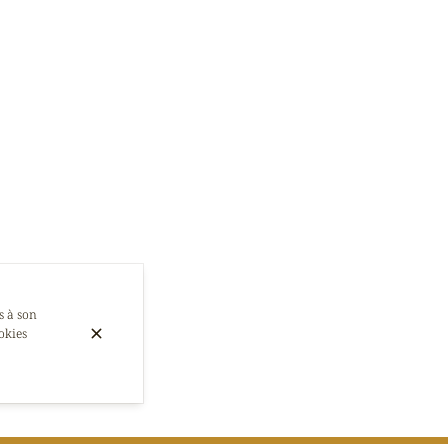
s à son
okies