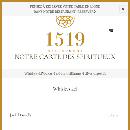
PENSEZ À RÉSERVER VOTRE TABLE EN LIGNE
DANS NOTRE RESTAURANT
RÉSERVER
NOTRE CARTE DES SPIRITUEUX
Whiskys 4cl
Vodkas 4 cl
Gins 4 cl
Rhums 4 cl
Nos digestifs
Whiskys 4cl
Jack Daniel's
6,00 €