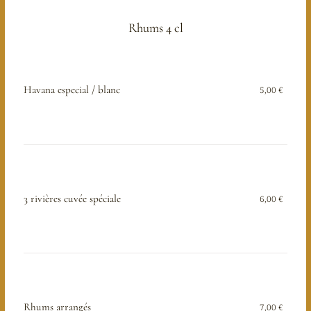
Rhums 4 cl
Havana especial / blanc
5,00 €
3 rivières cuvée spéciale
6,00 €
Rhums arrangés
7,00 €