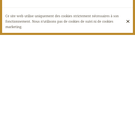
Ce site web utilise uniquement des cookies strictement nécessaires à son
fonctionnement. Nous n'utilisons pas de cookies de suivi ni de cookies
marketing.
RESTAURANT DE CUISINE FRANÇAISE
ALLIANT TRADITION ET MODERNITÉ PRÈS
DU CHATEAU DE CHAMBORD
Découvrez notre restaurant traditionnel niché au cœur de la Sologne,
près de Chambord. Notre chef sublime les saveurs locales dans une
cuisine fraîche et de saison. Avec une sélection de vins soigneusement
choisie par notre maître d'hôtel Teddy Lebert, nous vous offrons une
expérience chaleureuse et conviviale. Venez vivre l'harmonie parfaite
entre authenticité, saveurs exquises et hospitalité. Nous sommes fiers
de vous annoncer que notre restaurant a été labellisé Clé Verte !