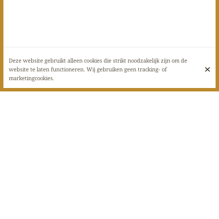
Deze website gebruikt alleen cookies die strikt noodzakelijk zijn om de
website te laten functioneren. Wij gebruiken geen tracking- of
marketingcookies.
🔥
Soirées Brasero – Tous les vendredis de l’été !
🔥
Dès 19h au
1519 Restaurant
, viens profiter d’un moment convivial
autour du feu.
Au programme :
brasero et buffet à volonté
, ambiance estivale et
bonnes choses grillées comme on les aime ! 😋
📅
Du 4 juillet au 29 août 2025
👨‍👩‍👧‍👦 Formule adulte : 39,00 € TTC
👶 Formule enfant : 20,00 € TTC
🔥 Des flammes et des bonnes choses sur le feu !