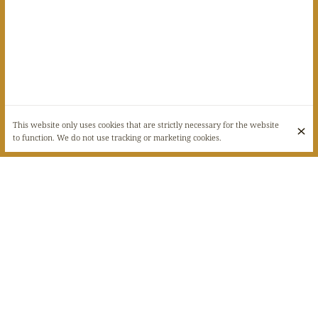
This website only uses cookies that are strictly necessary for the website
to function. We do not use tracking or marketing cookies.
🍂 À partir du samedi 12 octobre, le restaurant 1519 vous propose sa
nouvelle carte d’automne ! 🍽️
Venez découvrir nos créations de saison, spécialement conçues pour
vous offrir une expérience gustative unique. 🎉
Nous vous attendons nombreux pour partager ce moment convivial et
gourmand ! 🍁
Au menu :
Entrées