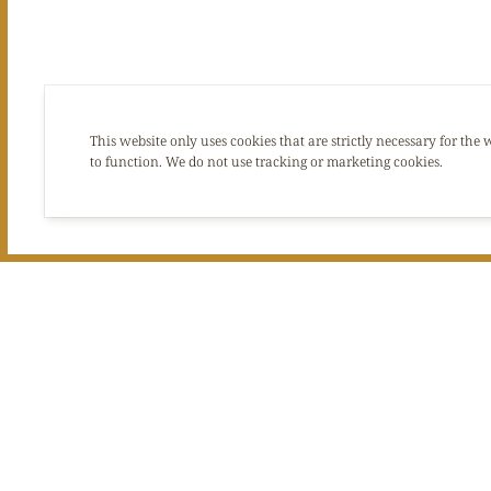
This website only uses cookies that are strictly necessary for the 
to function. We do not use tracking or marketing cookies.
🌹💖 Éveillez l'amour et 
Du 14 au 18 février 2024,
Notre chef a créé un menu 
Entrées :
Émincé de poitrine de porc